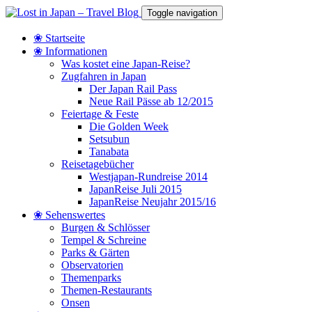
Toggle navigation
❀ Startseite
❀ Informationen
Was kostet eine Japan-Reise?
Zugfahren in Japan
Der Japan Rail Pass
Neue Rail Pässe ab 12/2015
Feiertage & Feste
Die Golden Week
Setsubun
Tanabata
Reisetagebücher
Westjapan-Rundreise 2014
JapanReise Juli 2015
JapanReise Neujahr 2015/16
❀ Sehenswertes
Burgen & Schlösser
Tempel & Schreine
Parks & Gärten
Observatorien
Themenparks
Themen-Restaurants
Onsen