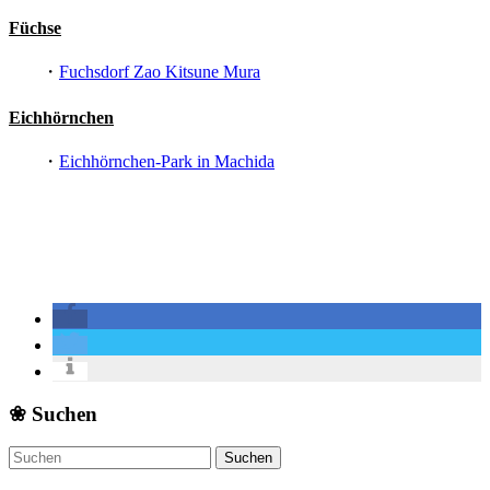
Füchse
・
Fuchsdorf Zao Kitsune Mura
Eichhörnchen
・
Eichhörnchen-Park in Machida
❀ Suchen