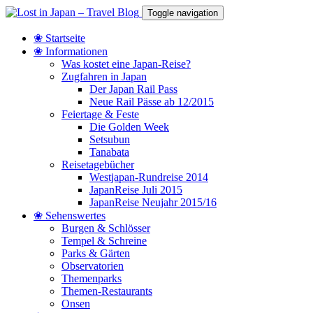
Toggle navigation
❀ Startseite
❀ Informationen
Was kostet eine Japan-Reise?
Zugfahren in Japan
Der Japan Rail Pass
Neue Rail Pässe ab 12/2015
Feiertage & Feste
Die Golden Week
Setsubun
Tanabata
Reisetagebücher
Westjapan-Rundreise 2014
JapanReise Juli 2015
JapanReise Neujahr 2015/16
❀ Sehenswertes
Burgen & Schlösser
Tempel & Schreine
Parks & Gärten
Observatorien
Themenparks
Themen-Restaurants
Onsen