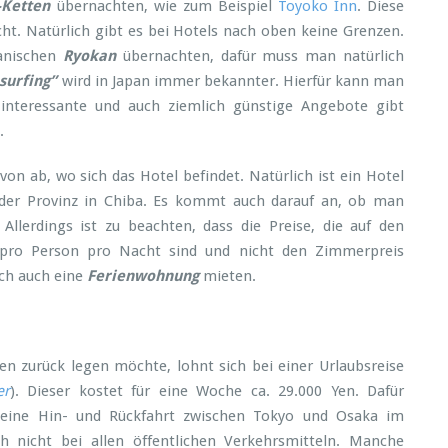
-Ketten
übernachten, wie zum Beispiel
Toyoko Inn
. Diese
t. Natürlich gibt es bei Hotels nach oben keine Grenzen.
panischen
Ryokan
übernachten, dafür muss man natürlich
surfing”
wird in Japan immer bekannter. Hierfür kann man
nteressante und auch ziemlich günstige Angebote gibt
.
n ab, wo sich das Hotel befindet. Natürlich ist ein Hotel
der Provinz in Chiba. Es kommt auch darauf an, ob man
 Allerdings ist zu beachten, dass die Preise, die auf den
 pro Person pro Nacht sind und nicht den Zimmerpreis
ch auch eine
Ferienwohnung
mieten.
n zurück legen möchte, lohnt sich bei einer Urlaubsreise
er
). Dieser kostet für eine Woche ca. 29.000 Yen. Dafür
ine Hin- und Rückfahrt zwischen Tokyo und Osaka im
ch nicht bei allen öffentlichen Verkehrsmitteln. Manche