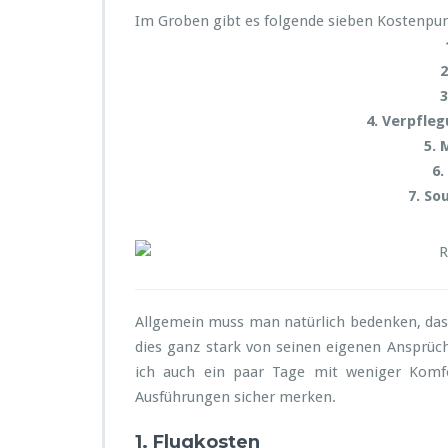
t
Im Groben gibt es folgende sieben Kostenpu
e
t
2
e
3
i
n
4. Verpfle
e
5. 
J
6.
a
7. So
p
a
n
-
R
e
i
Allgemein muss man natürlich bedenken, dass
s
dies ganz stark von seinen eigenen Ansprü
e?
ich auch ein paar Tage mit weniger Komfo
Ausführungen sicher merken.
1.
Flugkosten