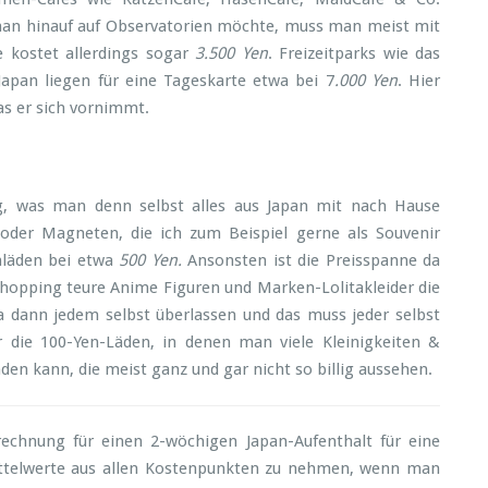
an hinauf auf Observatorien möchte, muss man meist mit
e kostet allerdings sogar
3.500 Yen
. Freizeitparks wie das
Japan liegen für eine Tageskarte etwa bei 7
.000 Yen
. Hier
as er sich vornimmt.
g, was man denn selbst alles aus Japan mit nach Hause
der Magneten, die ich zum Beispiel gerne als Souvenir
nläden bei etwa
500 Yen.
Ansonsten ist die Preisspanne da
hopping teure Anime Figuren und Marken-Lolitakleider die
ja dann jedem selbst überlassen und das muss jeder selbst
r die 100-Yen-Läden, in denen man viele Kleinigkeiten &
en kann, die meist ganz und gar nicht so billig aussehen.
echnung für einen 2-wöchigen Japan-Aufenthalt für eine
Mittelwerte aus allen Kostenpunkten zu nehmen, wenn man