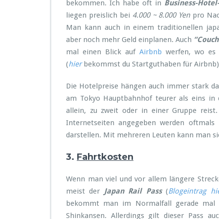
bekommen. Ich habe oft in
Business-Hotel
liegen preislich bei
4.000 ~ 8.000 Yen
pro Nach
Man kann auch in einem traditionellen ja
aber noch mehr Geld einplanen. Auch
“Couch
mal einen Blick auf
Airbnb
werfen, wo es i
(
hier
bekommst du Startguthaben für Airbnb)
Die Hotelpreise hängen auch immer stark davo
am Tokyo Hauptbahnhof teurer als eins in 
allein, zu zweit oder in einer Gruppe reist.
Internetseiten angegeben werden oftmals
darstellen. Mit mehreren Leuten kann man si
3.
Fahrtkosten
Wenn man viel und vor allem längere Strecke
meist der
Japan Rail Pass
(
Blogeintrag hi
bekommt man im Normalfall gerade mal e
Shinkansen. Allerdings gilt dieser Pass au