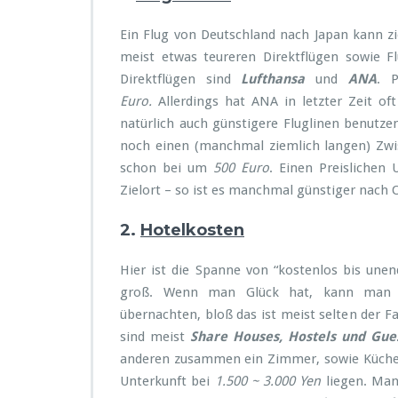
Ein Flug von Deutschland nach Japan kann zi
meist etwas teureren Direktflügen sowie F
Direktflügen sind
Lufthansa
und
ANA
. P
Euro.
Allerdings hat ANA in letzter Zeit of
natürlich auch günstigere Fluglinen benutz
noch einen (manchmal ziemlich langen) Zwisc
schon bei um
500 Euro
. Einen Preislichen
Zielort – so ist es manchmal günstiger nach 
2.
Hotelkosten
Hier ist die Spanne von “kostenlos bis unen
groß. Wenn man Glück hat, kann man b
übernachten, bloß das ist meist selten der Fal
sind meist
Share Houses, Hostels und Gue
anderen zusammen ein Zimmer, sowie Küche u
Unterkunft bei
1.500 ~ 3.000 Yen
liegen. Man