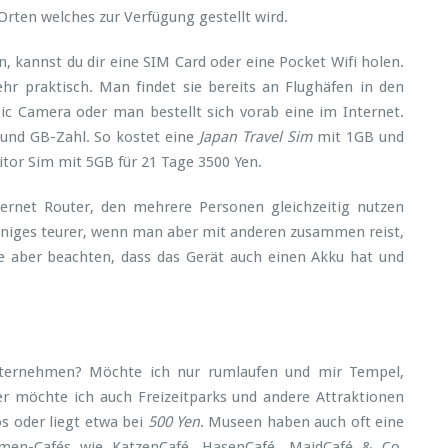
Orten welches zur Verfügung gestellt wird.
 kannst du dir eine SIM Card oder eine Pocket Wifi holen.
ehr praktisch. Man findet sie bereits an Flughäfen in den
c Camera oder man bestellt sich vorab eine im Internet.
e und GB-Zahl. So kostet eine
Japan Travel Sim
mit 1GB und
sitor Sim mit 5GB für 21 Tage 3500 Yen.
nternet Router, den mehrere Personen gleichzeitig nutzen
iniges teurer, wenn man aber mit anderen zusammen reist,
te aber beachten, dass das Gerät auch einen Akku hat und
nternehmen? Möchte ich nur rumlaufen und mir Tempel,
r möchte ich auch Freizeitparks und andere Attraktionen
os oder liegt etwa bei
500 Yen
. Museen haben auch oft eine
en-Cafés wie KatzenCafé, HasenCafé, MaidCafé & Co.