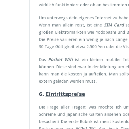
wirklich funktioniert oder ob an bestimmten 
Um unterwegs dein eigenes Internet zu haben,
Wenn man allein reist, ist eine
SIM Card
s
großen Elektromärkten wie Yodobashi und Bi
Die Preise variieren ein wenig je nach Läng
30 Tage Gültigkeit etwa 2,500 Yen oder die Vi
Das
Pocket Wifi
ist ein kleiner mobiler I
können. Diese sind zwar in der Mietung um e
kann man die kosten ja aufteilen. Man soll
extern geladen werden muss.
6.
Eintrittspreise
Die Frage aller Fragen: was möchte ich u
Schreine und japanische Gärten ansehen ode
besuchen? Die erste Rubrik ist meist kostenl
Preisspanne von
500~1.000 Yen.
Auch Them