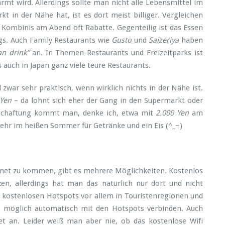
rmt wird. Allerdings sollte man nicht alle Lebensmittel im
in der Nähe hat, ist es dort meist billiger. Vergleichen
 Kombinis am Abend oft Rabatte. Gegenteilig ist das Essen
ags. Auch Family Restaurants wie
Gusto
und
Saizeriya
haben
an drink”
an. In Themen-Restaurants und Freizeitparks ist
 auch in Japan ganz viele teure Restaurants.
 zwar sehr praktisch, wenn wirklich nichts in der Nähe ist.
 Yen
– da lohnt sich eher der Gang in den Supermarkt oder
tschaftung kommt man, denke ich, etwa mit
2.000 Yen
am
hr im heißen Sommer für Getränke und ein Eis (^_~)
net zu kommen, gibt es mehrere Möglichkeiten. Kostenlos
en, allerdings hat man das natürlich nur dort und nicht
e kostenlosen Hotspots vor allem in Touristenregionen und
lls möglich automatisch mit den Hotspots verbinden. Auch
et an. Leider weiß man aber nie, ob das kostenlose Wifi