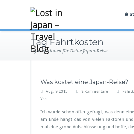
❀ St
Tag Fahrtkosten
Informationen für Deine Japan-Reise
Was kostet eine Japan-Reise?
z
Aug. 9,2015
8 Kommentare
Fahrt
u
Yen
W
a
Ich wurde schon öfter gefragt, was denn eine
s
am Ende hängt das von vielen Faktoren und
k
mal eine grobe Aufschlüsselung und hoffe, das
o
s