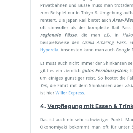
Privatbahnen und Busse muss man trotzdem 
zum Beispiel nur in Tokyo & Umgebung aufhäl
rentiert. Die Japan Rail bietet auch
Area-Päs
oft sinnvoller als der komplette Rail Pas
regionale Pässe
, die man z.B. in
Hako
beispielsweise den
Osaka Amazing Pass
. E
Hyperdia
. Ansonsten kann man auch Google 
Es muss auch nicht immer der Shinkansen sei
gibt es ein ziemlich
gutes Fernbussystem
, 
um einiges günstiger reist. So kostet die 
Yen
, die Fahrt mit dem Shinkansen aber
25.
ist hier
Willer Express
.
4.
Verpflegung mit Essen & Trin
Das ist auch ein sehr schwieriger Punkt. M
Okonomiyaki bekommt man oft für unter 5