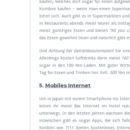
kaufen, welches dort sogar für einen aufgewä
Kombini kaufen – wenn man einen Supermarkt 
lohnt sich. Auch gibt es in Supermärkten und
in Restaurants abends meist teurer als mitt
meist günstiges Essen und bieten
“All you c
das Essen gewohnt teuer und natürlich gibt es
Und
Achtung bei Getränkeautomaten!
Sie sind
Allerdings kosten Softdrinks darin meist
160
sogar in den 100-Yen-Laden. Mit guter Wir
Tag für Essen und Trinken hin. Evtl.
500 Yen
me
5.
Mobiles Internet
Um in Japan mit eurem Smartphone ins Inter
könnt ihr meist das Internet im Hotel nutz
unterwegs. In den letzten Jahren wachsen di
inzwischen gibt es sogar Apps, die sich fa
Konbini wie 7/11 bieten kostenloses Intern