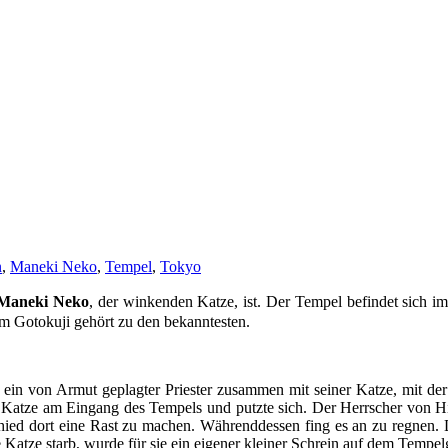
n
,
Maneki Neko
,
Tempel
,
Tokyo
Maneki Neko
, der winkenden Katze, ist. Der Tempel befindet sich 
 Gotokuji gehört zu den bekanntesten.
ein von Armut geplagter Priester zusammen mit seiner Katze, mit der e
ie Katze am Eingang des Tempels und putzte sich. Der Herrscher von H
ied dort eine Rast zu machen. Währenddessen fing es an zu regnen. D
 Katze starb, wurde für sie ein eigener kleiner Schrein auf dem Tempel