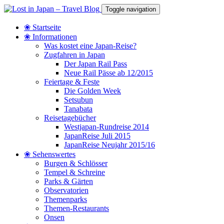
Toggle navigation
❀ Startseite
❀ Informationen
Was kostet eine Japan-Reise?
Zugfahren in Japan
Der Japan Rail Pass
Neue Rail Pässe ab 12/2015
Feiertage & Feste
Die Golden Week
Setsubun
Tanabata
Reisetagebücher
Westjapan-Rundreise 2014
JapanReise Juli 2015
JapanReise Neujahr 2015/16
❀ Sehenswertes
Burgen & Schlösser
Tempel & Schreine
Parks & Gärten
Observatorien
Themenparks
Themen-Restaurants
Onsen