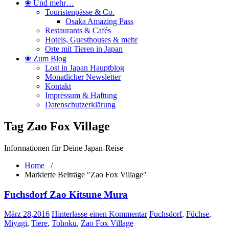
❀ Und mehr…
Touristenpässe & Co.
Osaka Amazing Pass
Restaurants & Cafés
Hotels, Guesthouses & mehr
Orte mit Tieren in Japan
❀ Zum Blog
Lost in Japan Hauptblog
Monatlicher Newsletter
Kontakt
Impressum & Haftung
Datenschutzerklärung
Tag Zao Fox Village
Informationen für Deine Japan-Reise
Home
/
Markierte Beiträge "Zao Fox Village"
Fuchsdorf Zao Kitsune Mura
März 28,2016
Hinterlasse einen Kommentar
Fuchsdorf
,
Füchse
,
Miyagi
,
Tiere
,
Tohoku
,
Zao Fox Village