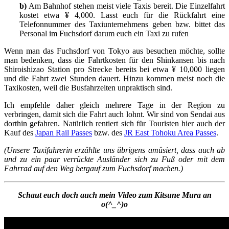
b)
Am Bahnhof stehen meist viele Taxis bereit. Die Einzelfahrt
kostet etwa ¥ 4,000. Lasst euch für die Rückfahrt eine
Telefonnummer des Taxiunternehmens geben bzw. bittet das
Personal im Fuchsdorf darum euch ein Taxi zu rufen
Wenn man das Fuchsdorf von Tokyo aus besuchen möchte, sollte
man bedenken, dass die Fahrtkosten für den Shinkansen bis nach
Shiroishizao Station pro Strecke bereits bei etwa ¥ 10,000 liegen
und die Fahrt zwei Stunden dauert. Hinzu kommen meist noch die
Taxikosten, weil die Busfahrzeiten unpraktisch sind.
Ich empfehle daher gleich mehrere Tage in der Region zu
verbringen, damit sich die Fahrt auch lohnt. Wir sind von Sendai aus
dorthin gefahren. Natürlich rentiert sich für Touristen hier auch der
Kauf des
Japan Rail Passes
bzw. des
JR East Tohoku Area Passes
.
(Unsere Taxifahrerin erzählte uns übrigens amüsiert, dass auch ab
und zu ein paar verrückte Ausländer sich zu Fuß oder mit dem
Fahrrad auf den Weg bergauf zum Fuchsdorf machen.)
Schaut euch doch auch mein Video zum Kitsune Mura an
o(^_^)o