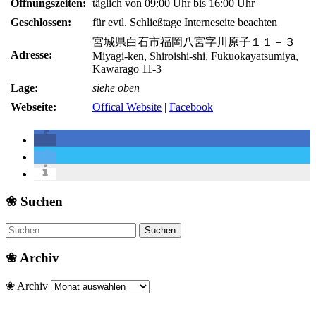
Öffnungszeiten:
täglich von 09:00 Uhr bis 16:00 Uhr
Geschlossen:
für evtl. Schließtage Interneseite beachten
宮城県白石市福岡八宮字川原子１１－３
Adresse:
Miyagi-ken, Shiroishi-shi, Fukuokayatsumiya,
Kawarago 11-3
Lage:
siehe oben
Webseite:
Offical Website
|
Facebook
❀ Suchen
❀ Archiv
❀ Archiv