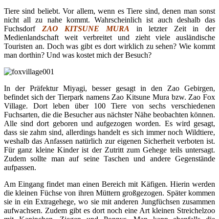
Tiere sind beliebt. Vor allem, wenn es Tiere sind, denen man sonst
nicht all zu nahe kommt. Wahrscheinlich ist auch deshalb das
Fuchsdorf
ZAO KITSUNE MURA
in letzter Zeit in der
Medienlandschaft weit verbreitet und zieht viele ausländische
Touristen an. Doch was gibt es dort wirklich zu sehen? Wie kommt
man dorthin? Und was kostet mich der Besuch?
In der Präfektur Miyagi, besser gesagt in den Zao Gebirgen,
befindet sich der Tierpark namens Zao Kitsune Mura bzw. Zao Fox
Village. Dort leben über 100 Tiere von sechs verschiedenen
Fuchsarten, die die Besucher aus nächster Nähe beobachten können.
Alle sind dort geboren und aufgezogen worden. Es wird gesagt,
dass sie zahm sind, allerdings handelt es sich immer noch Wildtiere,
weshalb das Anfassen natürlich zur eigenen Sicherheit verboten ist.
Für ganz kleine Kinder ist der Zutritt zum Gehege teils untersagt.
Zudem sollte man auf seine Taschen und andere Gegenstände
aufpassen.
Am Eingang findet man einen Bereich mit Käfigen. Hierin werden
die kleinen Füchse von ihren Müttern großgezogen. Später kommen
sie in ein Extragehege, wo sie mit anderen Jungfüchsen zusammen
aufwachsen. Zudem gibt es dort noch eine Art kleinen Streichelzoo