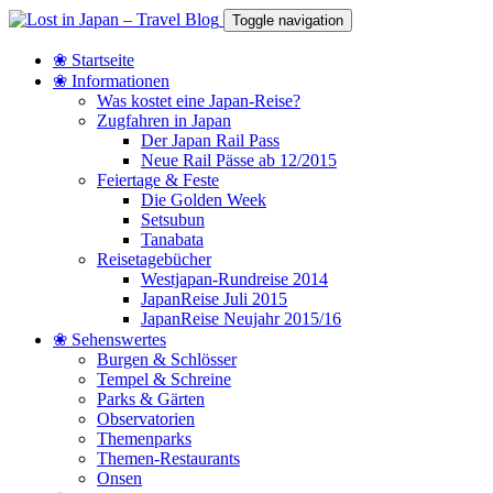
Toggle navigation
❀ Startseite
❀ Informationen
Was kostet eine Japan-Reise?
Zugfahren in Japan
Der Japan Rail Pass
Neue Rail Pässe ab 12/2015
Feiertage & Feste
Die Golden Week
Setsubun
Tanabata
Reisetagebücher
Westjapan-Rundreise 2014
JapanReise Juli 2015
JapanReise Neujahr 2015/16
❀ Sehenswertes
Burgen & Schlösser
Tempel & Schreine
Parks & Gärten
Observatorien
Themenparks
Themen-Restaurants
Onsen