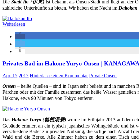
Die
Stadt Ito (伊東)
ist bekannt als Onsen-Stadt und liegt an der Os
zahlreiche Unterkünfte zu bieten. Wir haben eine Nacht im
Daitokan
Weiterlesen
Privates Bad im Hakone Yuryo Onsen | KANAGAW
Apr. 15,2017
Hinterlasse einen Kommentar
Private Onsen
Onsen
– heiße Quellen – sind in Japan sehr beliebt und in manchen
Pärchen oder mit der Familie zusammen das heiße Wasser genießen
Hakone, etwa 90 Minuten von Tokyo entfernt.
Das
Hakone Yuryo (箱根湯寮)
wurde im Frühjahr 2013 auf dem e
Gebäude erinnert an ein typisch japanisches Wohngebäude und ist 
verschiedene Bäder zur privaten Nutzung, die sich je nach Anzahl d
Wald und die Berge. Alle Zimmer haben zu dem einen Tisch und