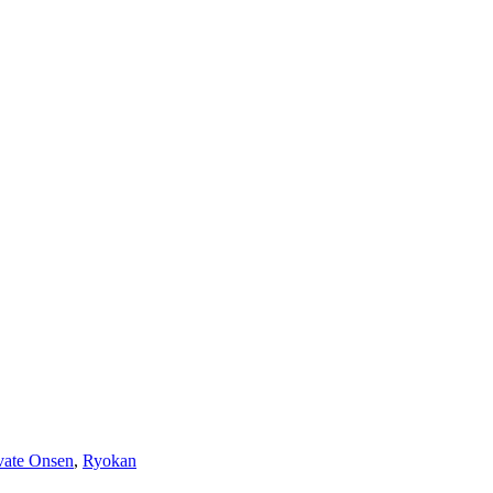
vate Onsen
,
Ryokan