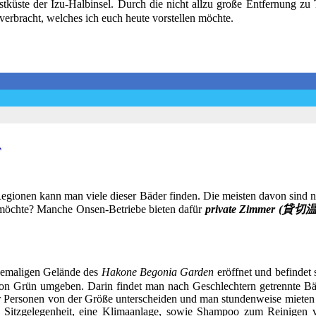
tküste der Izu-Halbinsel. Durch die nicht allzu große Entfernung zu T
verbracht, welches ich euch heute vorstellen möchte.
A
 Regionen kann man viele dieser Bäder finden. Die meisten davon sind
 möchte? Manche Onsen-Betriebe bieten dafür
private Zimmer (貸
hemaligen Gelände des
Hakone Begonia Garden
eröffnet und befindet
von Grün umgeben. Darin findet man nach Geschlechtern getrennte Bäd
er Personen von der Größe unterscheiden und man stundenweise mieten
 Sitzgelegenheit, eine Klimaanlage, sowie Shampoo zum Reinigen 