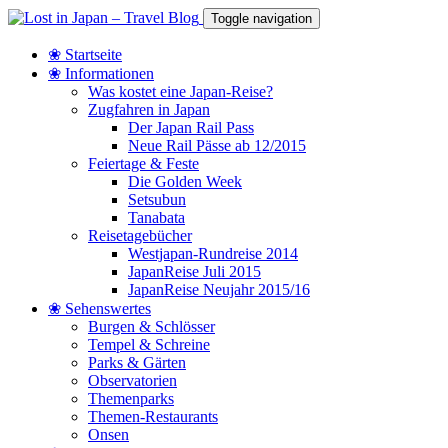
Toggle navigation
❀ Startseite
❀ Informationen
Was kostet eine Japan-Reise?
Zugfahren in Japan
Der Japan Rail Pass
Neue Rail Pässe ab 12/2015
Feiertage & Feste
Die Golden Week
Setsubun
Tanabata
Reisetagebücher
Westjapan-Rundreise 2014
JapanReise Juli 2015
JapanReise Neujahr 2015/16
❀ Sehenswertes
Burgen & Schlösser
Tempel & Schreine
Parks & Gärten
Observatorien
Themenparks
Themen-Restaurants
Onsen